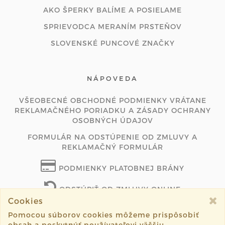
AKO ŠPERKY BALÍME A POSIELAME
SPRIEVODCA MERANÍM PRSTEŇOV
SLOVENSKÉ PUNCOVÉ ZNAČKY
NÁPOVEDA
VŠEOBECNÉ OBCHODNÉ PODMIENKY VRÁTANE
REKLAMAČNÉHO PORIADKU A ZÁSADY OCHRANY
OSOBNÝCH ÚDAJOV
FORMULÁR NA ODSTÚPENIE OD ZMLUVY A
REKLAMAČNÝ FORMULÁR
PODMIENKY PLATOBNEJ BRÁNY
ODSTÚPIŤ OD ZMLUVY ONLINE
Cookies
Pomocou súborov cookies môžeme prispôsobiť
obsah a poskytnúť používateľovi väčšiu