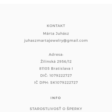
KONTAKT
Márta Juhász
juhaszmartajewelry@gmail.com
Adresa:
Žilinská 2956/12
81105 Bratislava I
DIČ: 1079222727
IČ DPH: SK1079222727
INFO
STAROSTLIVOSŤ O ŠPERKY