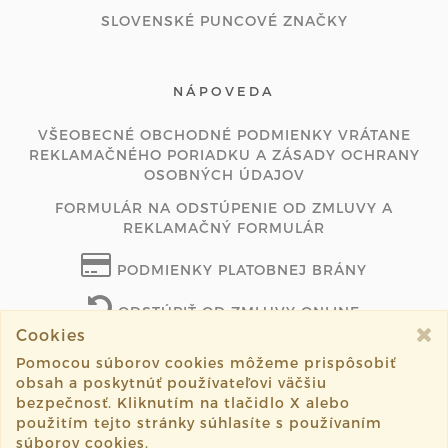
SLOVENSKÉ PUNCOVÉ ZNAČKY
NÁPOVEDA
VŠEOBECNÉ OBCHODNÉ PODMIENKY VRÁTANE
REKLAMAČNÉHO PORIADKU A ZÁSADY OCHRANY
OSOBNÝCH ÚDAJOV
FORMULÁR NA ODSTÚPENIE OD ZMLUVY A
REKLAMAČNÝ FORMULÁR
PODMIENKY PLATOBNEJ BRÁNY
ODSTÚPIŤ OD ZMLUVY ONLINE
Cookies
Pomocou súborov cookies môžeme prispôsobiť
obsah a poskytnúť používateľovi väčšiu
©2026 juhaszmartajewelry.com všetky práva vyhradené.
bezpečnosť. Kliknutím na tlačidlo X alebo
použitím tejto stránky súhlasíte s používaním
Vytvorené systémom
sashe.sk
súborov cookies.