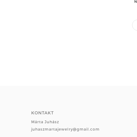
N
KONTAKT
Márta Juhász
juhaszmartajewelry@gmail.com