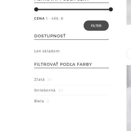
CENA
1 - 486
,-€
DOSTUPNOSŤ
Len skladom
FILTROVAŤ PODĽA FARBY
Zlatá
23
Strieborná
20
Biela
2