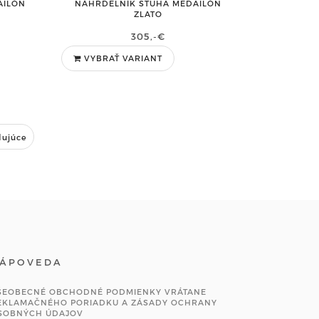
AILÓN
NÁHRDELNÍK STUHA MEDAILÓN
ZLATO
305,-€
VYBRAŤ VARIANT
dujúce
ÁPOVEDA
ŠEOBECNÉ OBCHODNÉ PODMIENKY VRÁTANE
EKLAMAČNÉHO PORIADKU A ZÁSADY OCHRANY
SOBNÝCH ÚDAJOV