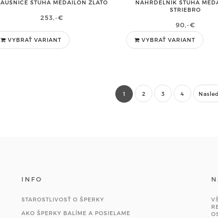
NÁHRDELNÍK STUHA MED
ÁUŠNICE STUHA MEDAILÓN ZLATO
STRIEBRO
253,-€
90,-€
VYBRAŤ VARIANT
VYBRAŤ VARIANT
1
2
3
4
Nasle
INFO
N
STAROSTLIVOSŤ O ŠPERKY
V
R
AKO ŠPERKY BALÍME A POSIELAME
O