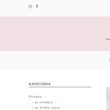
KATEGÓRIA
Prstene
8
zo striebra
2
zo žltého zlata
2