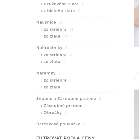
z ružového zlata
2
z bieleho zlata
2
Náušnice
23
zo striebra
13
zo zlata
10
Náhrdelníky
8
zo striebra
4
zo zlata
4
Náramky
2
zo striebra
1
zo zlata
1
Snubné a Zásnubné prstene
2
Zásnubné prstene
1
Obrúčky
1
Darčekové poukážky
2
FILTROVAŤ PODĽA CENY